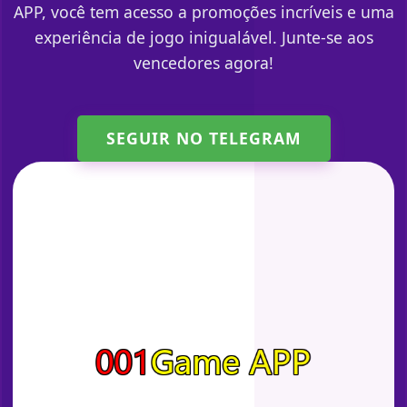
APP, você tem acesso a promoções incríveis e uma
experiência de jogo inigualável. Junte-se aos
vencedores agora!
SEGUIR NO TELEGRAM