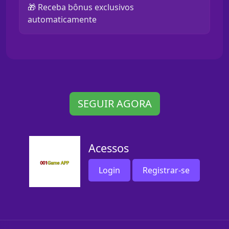
🎁 Receba bônus exclusivos
automaticamente
SEGUIR AGORA
Acessos
Login
Registrar-se