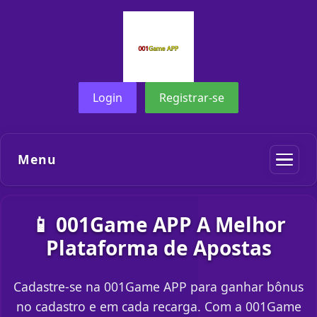
Login
Registrar-se
Menu
📱 001Game APP A Melhor
Plataforma de Apostas
Cadastre-se na 001Game APP para ganhar bônus
no cadastro e em cada recarga. Com a 001Game