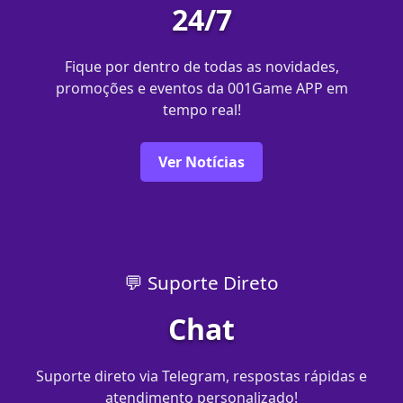
24/7
Fique por dentro de todas as novidades,
promoções e eventos da 001Game APP em
tempo real!
Ver Notícias
💬 Suporte Direto
Chat
Suporte direto via Telegram, respostas rápidas e
atendimento personalizado!