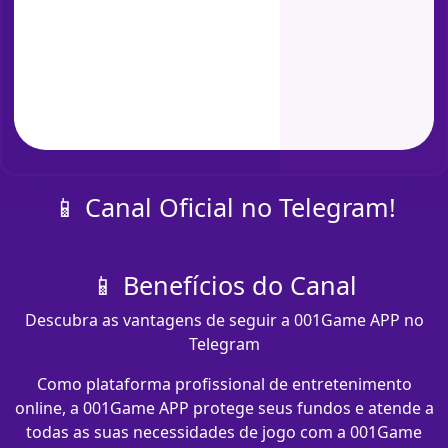
📱 Canal Oficial no Telegram!
📱 Benefícios do Canal
Descubra as vantagens de seguir a 001Game APP no
Telegram
Como plataforma profissional de entretenimento
online, a 001Game APP protege seus fundos e atende a
todas as suas necessidades de jogo com a 001Game