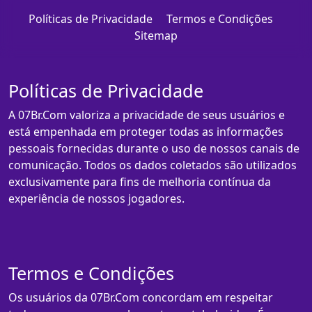
Políticas de Privacidade
Termos e Condições
Sitemap
Políticas de Privacidade
A 07Br.Com valoriza a privacidade de seus usuários e
está empenhada em proteger todas as informações
pessoais fornecidas durante o uso de nossos canais de
comunicação. Todos os dados coletados são utilizados
exclusivamente para fins de melhoria contínua da
experiência de nossos jogadores.
Termos e Condições
Os usuários da 07Br.Com concordam em respeitar