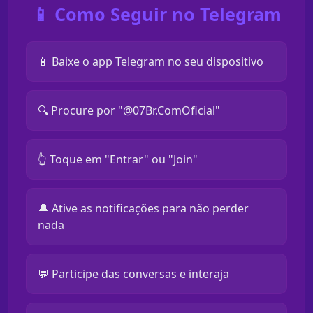
📱 Como Seguir no Telegram
📱 Baixe o app Telegram no seu dispositivo
🔍 Procure por "@07Br.ComOficial"
👆 Toque em "Entrar" ou "Join"
🔔 Ative as notificações para não perder
nada
💬 Participe das conversas e interaja