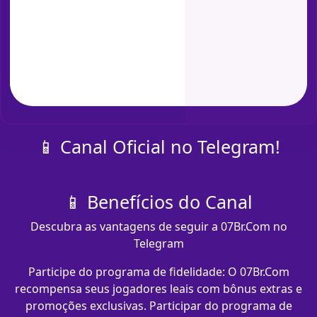
📱 Canal Oficial no Telegram!
📱 Benefícios do Canal
Descubra as vantagens de seguir a 07Br.Com no
Telegram
Participe do programa de fidelidade: O 07Br.Com
recompensa seus jogadores leais com bônus extras e
promoções exclusivas. Participar do programa de