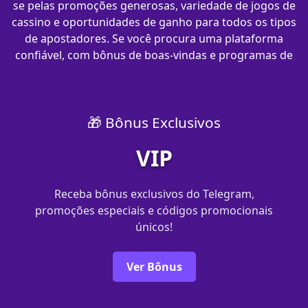
se pelas promoções generosas, variedade de jogos de
cassino e oportunidades de ganho para todos os tipos
de apostadores. Se você procura uma plataforma
confiável, com bônus de boas-vindas e programas de
🎁 Bônus Exclusivos
VIP
Receba bônus exclusivos do Telegram,
promoções especiais e códigos promocionais
únicos!
Ver Bônus