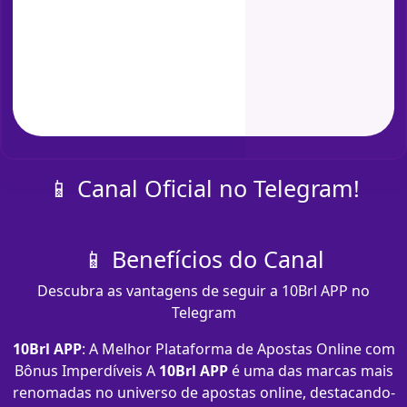
📱 Canal Oficial no Telegram!
📱 Benefícios do Canal
Descubra as vantagens de seguir a 10Brl APP no
Telegram
10Brl APP
: A Melhor Plataforma de Apostas Online com
Bônus Imperdíveis A
10Brl APP
é uma das marcas mais
renomadas no universo de apostas online, destacando-