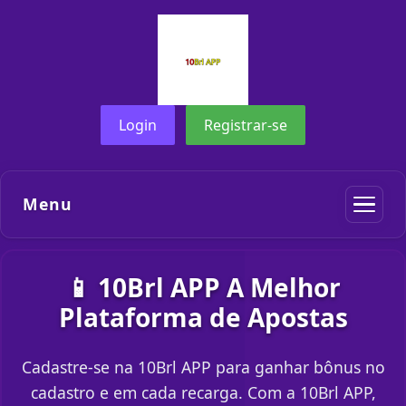
Login
Registrar-se
Menu
📱 10Brl APP A Melhor
Plataforma de Apostas
Cadastre-se na 10Brl APP para ganhar bônus no
cadastro e em cada recarga. Com a 10Brl APP,