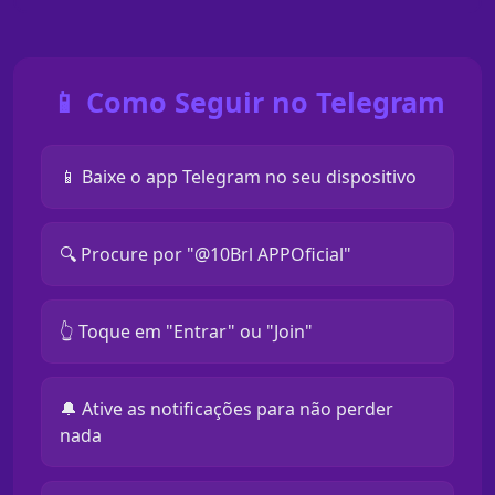
📱 Como Seguir no Telegram
📱 Baixe o app Telegram no seu dispositivo
🔍 Procure por "@10Brl APPOficial"
👆 Toque em "Entrar" ou "Join"
🔔 Ative as notificações para não perder
nada