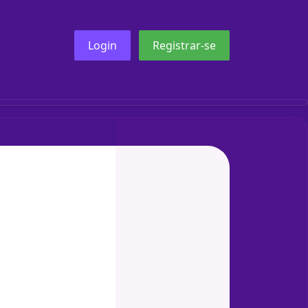
Login
Registrar-se