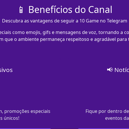
📱 Benefícios do Canal
Descubra as vantagens de seguir a 10 Game no Telegram
eciais como emojis, gifs e mensagens de voz, tornando a co
 que o ambiente permaneça respeitoso e agradável para to
sivos
📢 Notí
m, promoções especiais
Fique por dentro d
s únicos!
eventos da