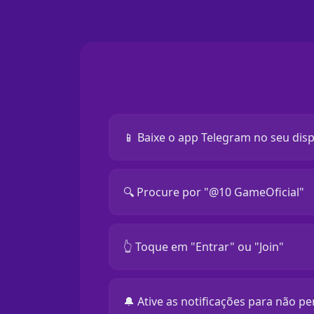
📱 Baixe o app Telegram no seu disp
🔍 Procure por "@10 GameOficial"
👆 Toque em "Entrar" ou "Join"
🔔 Ative as notificações para não p