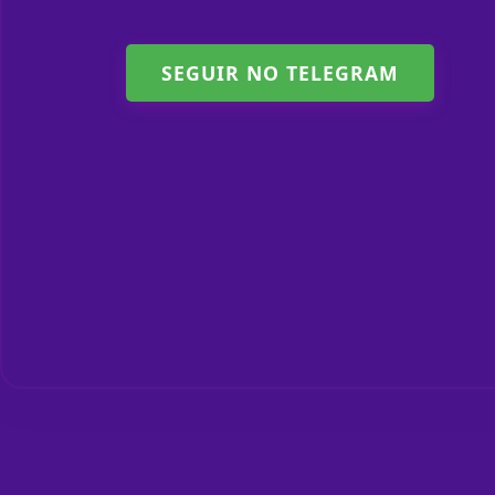
SEGUIR NO TELEGRAM