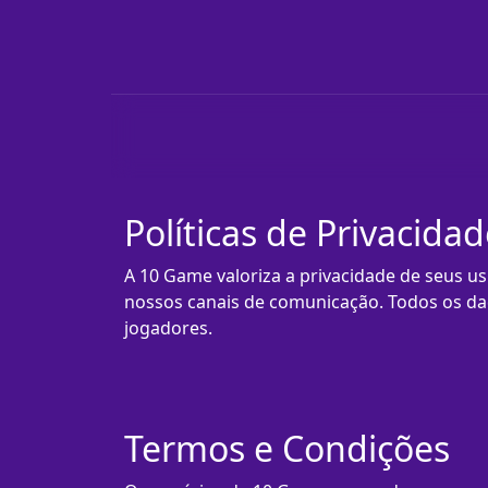
Políticas de Privacida
A 10 Game valoriza a privacidade de seus 
nossos canais de comunicação. Todos os dad
jogadores.
Termos e Condições