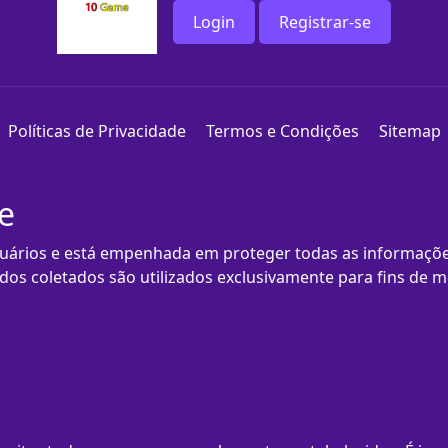
Login
Registrar-se
Políticas de Privacidade
Termos e Condições
Sitemap
de
usuários e está empenhada em proteger todas as informaçõe
os coletados são utilizados exclusivamente para fins de m