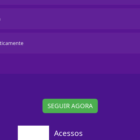
a
aticamente
SEGUIR AGORA
Acessos