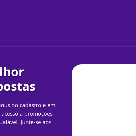
lhor
postas
ônus no cadastro e em
m acesso a promoções
ualável. Junte-se aos