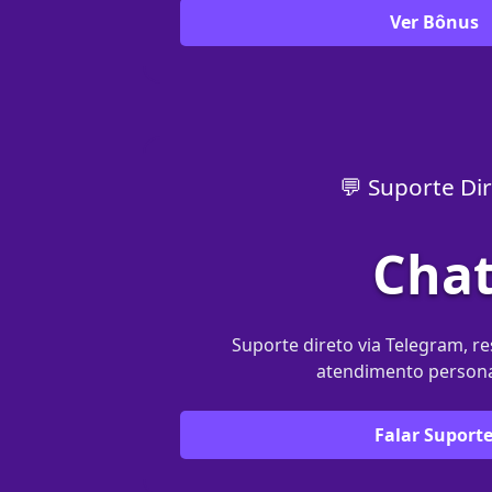
Ver Bônus
💬 Suporte Di
Cha
Suporte direto via Telegram, r
atendimento persona
Falar Suport