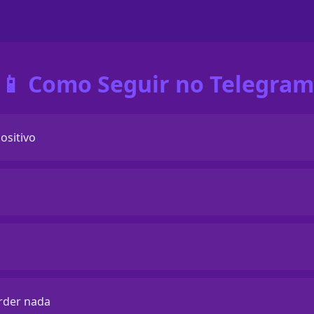
📱 Como Seguir no Telegram
ositivo
erder nada