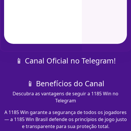
📱 Canal Oficial no Telegram!
📱 Benefícios do Canal
Descubra as vantagens de seguir a 1185 Win no
Telegram
A 1185 Win garante a segurança de todos os jogadores
— a 1185 Win Brasil defende os princípios de jogo justo
e transparente para sua proteção total.