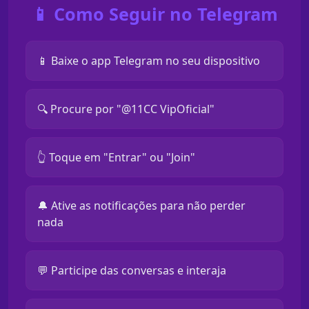
📱 Como Seguir no Telegram
📱 Baixe o app Telegram no seu dispositivo
🔍 Procure por "@11CC VipOficial"
👆 Toque em "Entrar" ou "Join"
🔔 Ative as notificações para não perder
nada
💬 Participe das conversas e interaja