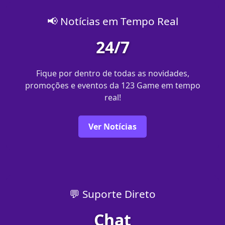
📢 Notícias em Tempo Real
24/7
Fique por dentro de todas as novidades,
promoções e eventos da 123 Game em tempo
real!
Ver Notícias
💬 Suporte Direto
Chat