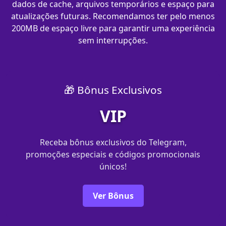
dados de cache, arquivos temporários e espaço para
atualizações futuras. Recomendamos ter pelo menos
200MB de espaço livre para garantir uma experiência
sem interrupções.
🎁 Bônus Exclusivos
VIP
Receba bônus exclusivos do Telegram,
promoções especiais e códigos promocionais
únicos!
Ver Bônus