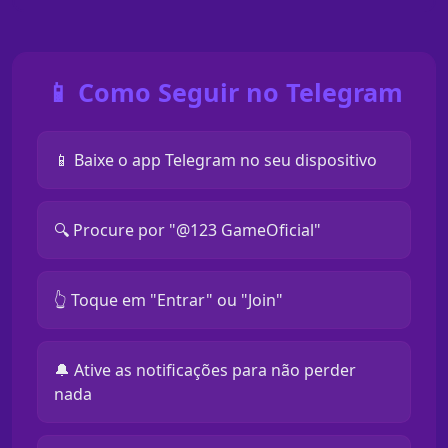
📱 Como Seguir no Telegram
📱 Baixe o app Telegram no seu dispositivo
🔍 Procure por "@123 GameOficial"
👆 Toque em "Entrar" ou "Join"
🔔 Ative as notificações para não perder
nada