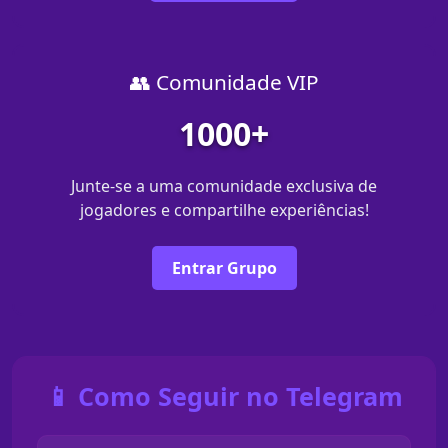
👥 Comunidade VIP
1000+
Junte-se a uma comunidade exclusiva de
jogadores e compartilhe experiências!
Entrar Grupo
📱 Como Seguir no Telegram