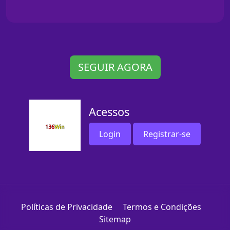
SEGUIR AGORA
Acessos
Login
Registrar-se
Políticas de Privacidade
Termos e Condições
Sitemap