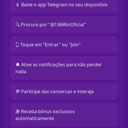
📱 Baixe o app Telegram no seu dispositivo
🔍 Procure por "@136WinOficial"
👆 Toque em "Entrar" ou "Join"
🔔 Ative as notificações para não perder
nada
💬 Participe das conversas e interaja
🎁 Receba bônus exclusivos
automaticamente