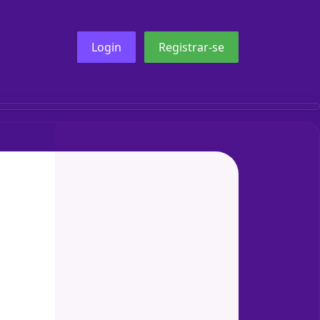
Login
Registrar-se