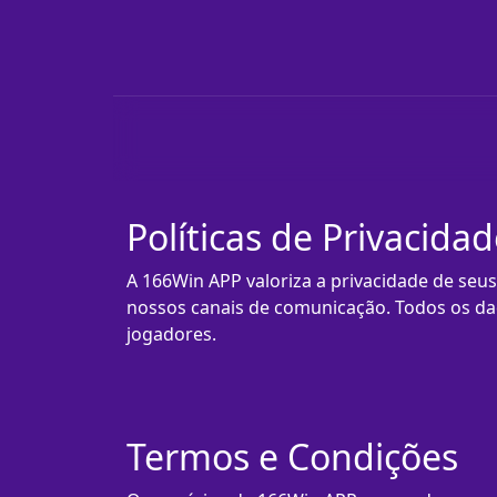
Políticas de Privacida
A 166Win APP valoriza a privacidade de seu
nossos canais de comunicação. Todos os dad
jogadores.
Termos e Condições