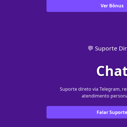
Ver Bônus
💬 Suporte Di
Cha
Suporte direto via Telegram, r
atendimento persona
Falar Suport