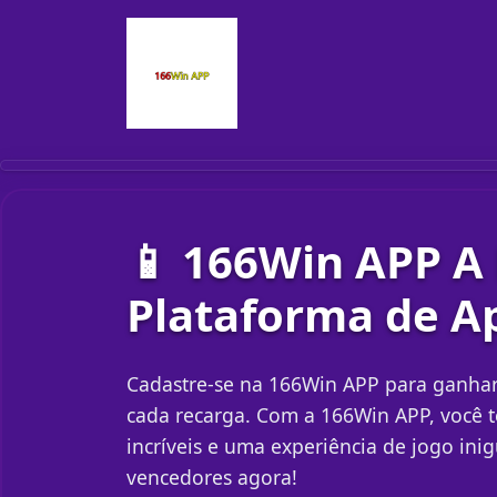
📱 166Win APP A
Plataforma de A
Cadastre-se na 166Win APP para ganha
cada recarga. Com a 166Win APP, você 
incríveis e uma experiência de jogo inig
vencedores agora!