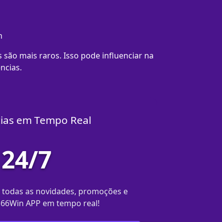
m
ão mais raros. Isso pode influenciar na
ncias.
cias em Tempo Real
24/7
e todas as novidades, promoções e
166Win APP em tempo real!