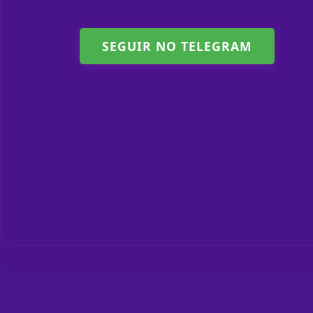
SEGUIR NO TELEGRAM