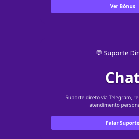
Ver Bônus
💬 Suporte Di
Cha
Suporte direto via Telegram, r
atendimento persona
Falar Suport