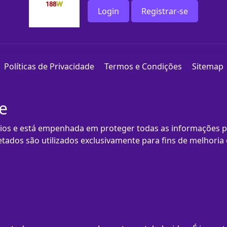
Login
Registrar-se
Políticas de Privacidade
Termos e Condições
Sitemap
de
ários e está empenhada em proteger todas as informações p
tados são utilizados exclusivamente para fins de melhoria