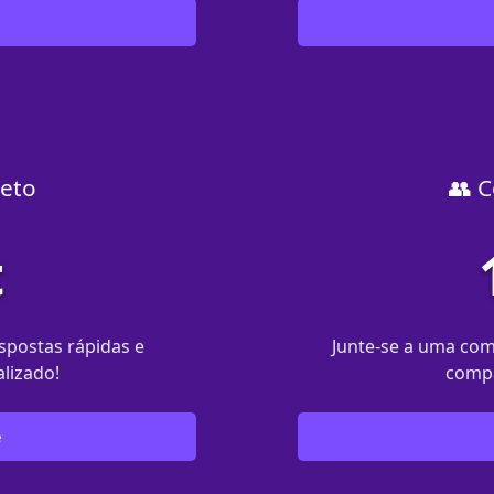
reto
👥 
t
espostas rápidas e
Junte-se a uma com
lizado!
compa
e