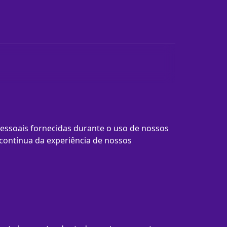
essoais fornecidas durante o uso de nossos
 contínua da experiência de nossos