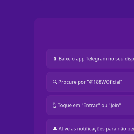
📱 Baixe o app Telegram no seu disp
🔍 Procure por "@188WOficial"
👆 Toque em "Entrar" ou "Join"
🔔 Ative as notificações para não p