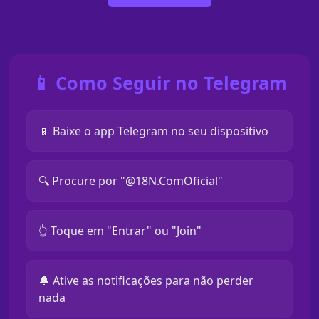
📱 Como Seguir no Telegram
📱 Baixe o app Telegram no seu dispositivo
🔍 Procure por "@18N.ComOficial"
👆 Toque em "Entrar" ou "Join"
🔔 Ative as notificações para não perder
nada