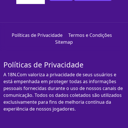
Políticas de Privacidade
Termos e Condições
Sitemap
Políticas de Privacidade
A 18N.Com valoriza a privacidade de seus usuários e
está empenhada em proteger todas as informações
pessoais fornecidas durante o uso de nossos canais de
comunicação. Todos os dados coletados são utilizados
exclusivamente para fins de melhoria contínua da
experiência de nossos jogadores.