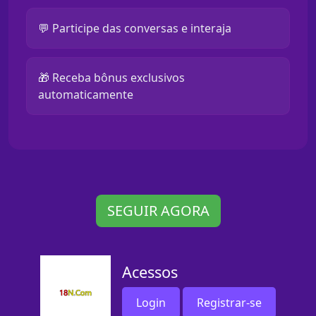
💬 Participe das conversas e interaja
🎁 Receba bônus exclusivos
automaticamente
SEGUIR AGORA
Acessos
Login
Registrar-se