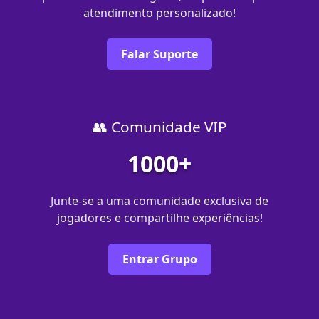
atendimento personalizado!
Falar Suporte
👥 Comunidade VIP
1000+
Junte-se a uma comunidade exclusiva de
jogadores e compartilhe experiências!
Entrar Grupo