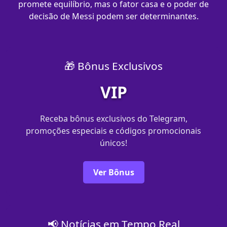
promete equilíbrio, mas o fator casa e o poder de
decisão de Messi podem ser determinantes.
🎁 Bônus Exclusivos
VIP
Receba bônus exclusivos do Telegram,
promoções especiais e códigos promocionais
únicos!
Ver Bônus
📢 Notícias em Tempo Real