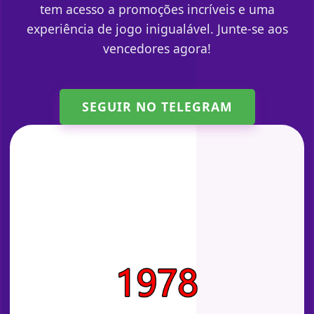
tem acesso a promoções incríveis e uma
experiência de jogo inigualável. Junte-se aos
vencedores agora!
SEGUIR NO TELEGRAM