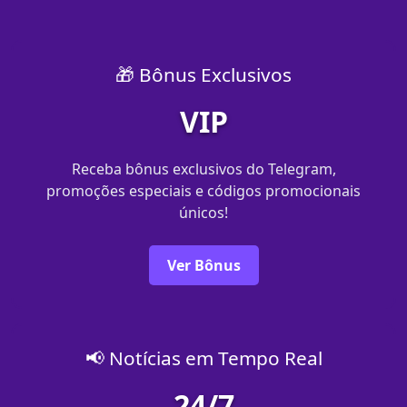
🎁 Bônus Exclusivos
VIP
Receba bônus exclusivos do Telegram,
promoções especiais e códigos promocionais
únicos!
Ver Bônus
📢 Notícias em Tempo Real
24/7