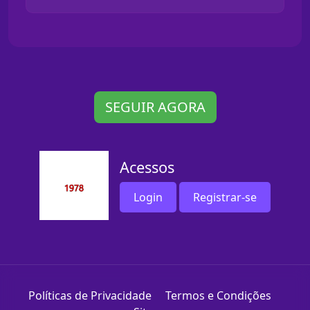
SEGUIR AGORA
Acessos
Login
Registrar-se
Políticas de Privacidade
Termos e Condições