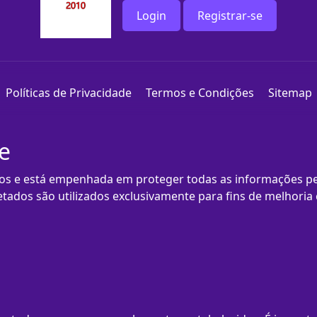
Login
Registrar-se
Políticas de Privacidade
Termos e Condições
Sitemap
de
rios e está empenhada em proteger todas as informações p
tados são utilizados exclusivamente para fins de melhoria