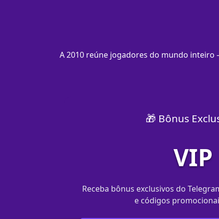
A 2010 reúne jogadores do mundo inteiro 
🎁 Bônus Exclu
VIP
Receba bônus exclusivos do Telegra
e códigos promocionai