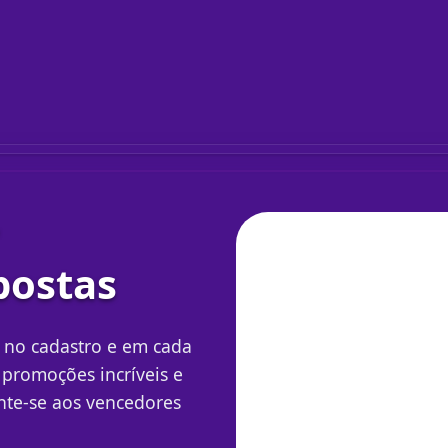
postas
 no cadastro e em cada
 promoções incríveis e
unte-se aos vencedores