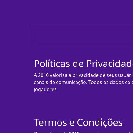
Políticas de Privacida
A 2010 valoriza a privacidade de seus usuá
canais de comunicação. Todos os dados cole
jogadores.
Termos e Condições