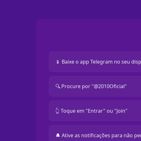
📱 Baixe o app Telegram no seu disp
🔍 Procure por "@2010Oficial"
👆 Toque em "Entrar" ou "Join"
🔔 Ative as notificações para não p