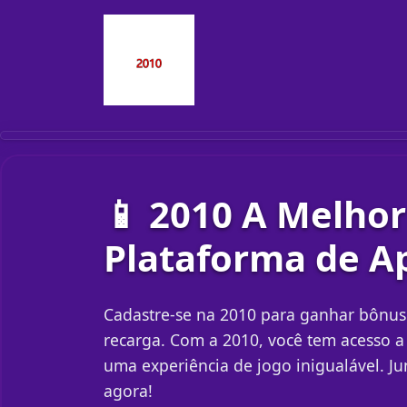
📱 2010 A Melhor
Plataforma de A
Cadastre-se na 2010 para ganhar bônus
recarga. Com a 2010, você tem acesso a
uma experiência de jogo inigualável. J
agora!