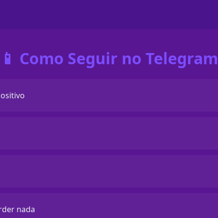
📱 Como Seguir no Telegram
ositivo
erder nada