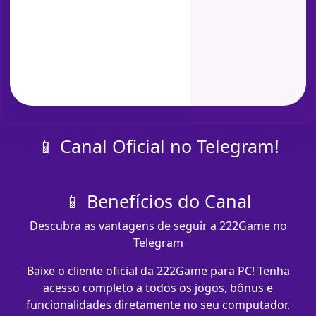
📱 Canal Oficial no Telegram!
📱 Benefícios do Canal
Descubra as vantagens de seguir a 222Game no
Telegram
Baixe o cliente oficial da 222Game para PC! Tenha
acesso completo a todos os jogos, bônus e
funcionalidades diretamente no seu computador.