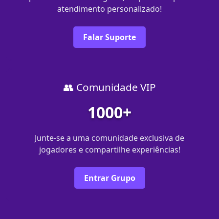
atendimento personalizado!
Falar Suporte
👥 Comunidade VIP
1000+
Junte-se a uma comunidade exclusiva de
jogadores e compartilhe experiências!
Entrar Grupo