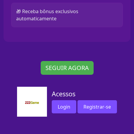
🎁 Receba bônus exclusivos
automaticamente
SEGUIR AGORA
Acessos
Login
Registrar-se