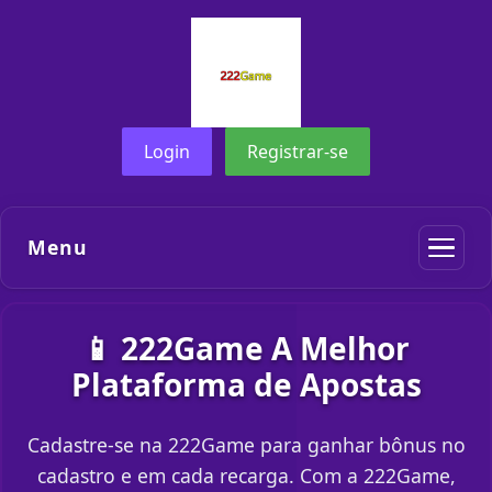
Login
Registrar-se
Menu
📱 222Game A Melhor
Plataforma de Apostas
Cadastre-se na 222Game para ganhar bônus no
cadastro e em cada recarga. Com a 222Game,