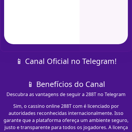
📱 Canal Oficial no Telegram!
📱 Benefícios do Canal
Descubra as vantagens de seguir a 288T no Telegram
Sim, o cassino online 288T com​ é licenciado por
autoridades reconhecidas internacionalmente. Isso
garante que a plataforma ofereça um ambiente seguro,
justo e transparente para todos os jogadores. A licença