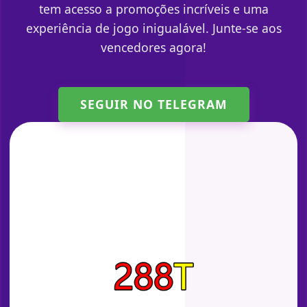
tem acesso a promoções incríveis e uma
experiência de jogo inigualável. Junte-se aos
vencedores agora!
SEGUIR NO TELEGRAM