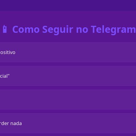
📱 Como Seguir no Telegram
ositivo
ial"
erder nada