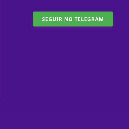
SEGUIR NO TELEGRAM