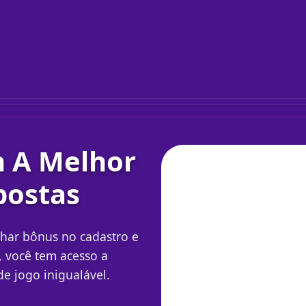
n A Melhor
postas
har bônus no cadastro e
 você tem acesso a
e jogo inigualável.