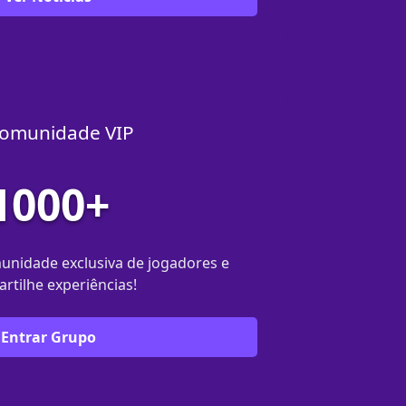
Comunidade VIP
1000+
unidade exclusiva de jogadores e
rtilhe experiências!
Entrar Grupo