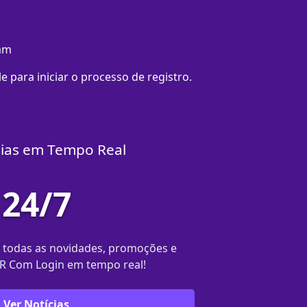
ram
e para iniciar o processo de registro.
cias em Tempo Real
24/7
e todas as novidades, promoções e
R Com Login em tempo real!
Ver Notícias