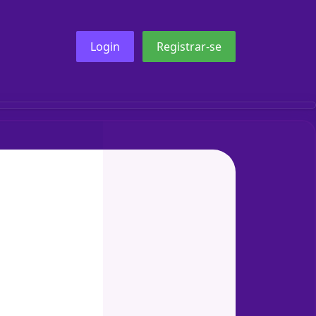
Login
Registrar-se