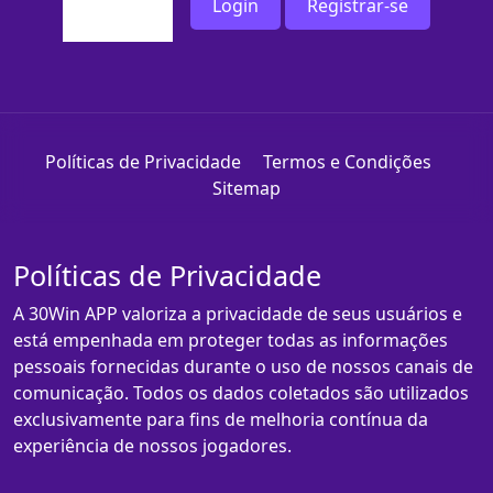
Login
Registrar-se
Políticas de Privacidade
Termos e Condições
Sitemap
Políticas de Privacidade
A 30Win APP valoriza a privacidade de seus usuários e
está empenhada em proteger todas as informações
pessoais fornecidas durante o uso de nossos canais de
comunicação. Todos os dados coletados são utilizados
exclusivamente para fins de melhoria contínua da
experiência de nossos jogadores.