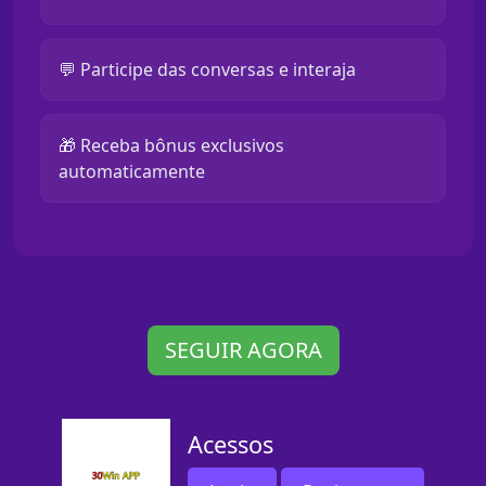
💬 Participe das conversas e interaja
🎁 Receba bônus exclusivos
automaticamente
SEGUIR AGORA
Acessos