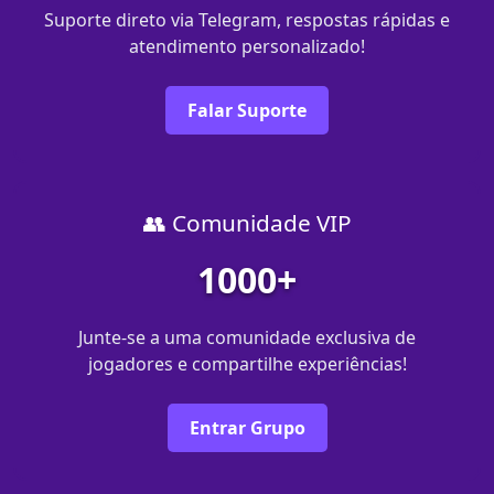
Suporte direto via Telegram, respostas rápidas e
atendimento personalizado!
Falar Suporte
👥 Comunidade VIP
1000+
Junte-se a uma comunidade exclusiva de
jogadores e compartilhe experiências!
Entrar Grupo