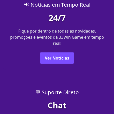
📢 Notícias em Tempo Real
24/7
Fique por dentro de todas as novidades,
promoções e eventos da 33Win Game em tempo
real!
Ver Notícias
💬 Suporte Direto
Chat