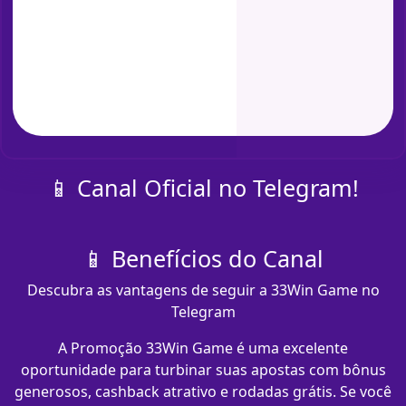
📱 Canal Oficial no Telegram!
📱 Benefícios do Canal
Descubra as vantagens de seguir a 33Win Game no
Telegram
A Promoção 33Win Game é uma excelente
oportunidade para turbinar suas apostas com bônus
generosos, cashback atrativo e rodadas grátis. Se você