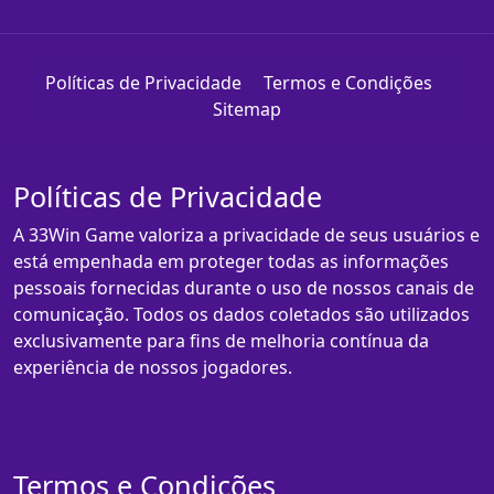
Políticas de Privacidade
Termos e Condições
Sitemap
Políticas de Privacidade
A 33Win Game valoriza a privacidade de seus usuários e
está empenhada em proteger todas as informações
pessoais fornecidas durante o uso de nossos canais de
comunicação. Todos os dados coletados são utilizados
exclusivamente para fins de melhoria contínua da
experiência de nossos jogadores.
Termos e Condições