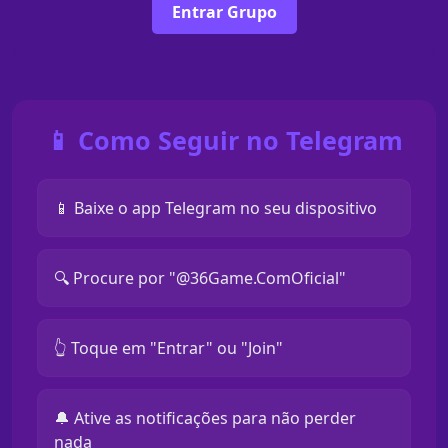
Entrar Grupo
📱 Como Seguir no Telegram
📱 Baixe o app Telegram no seu dispositivo
🔍 Procure por "@36Game.ComOficial"
👆 Toque em "Entrar" ou "Join"
🔔 Ative as notificações para não perder
nada