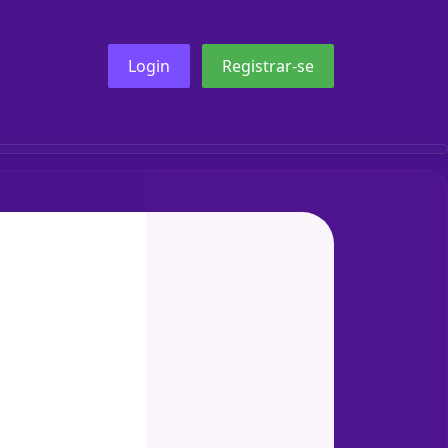
Login
Registrar-se