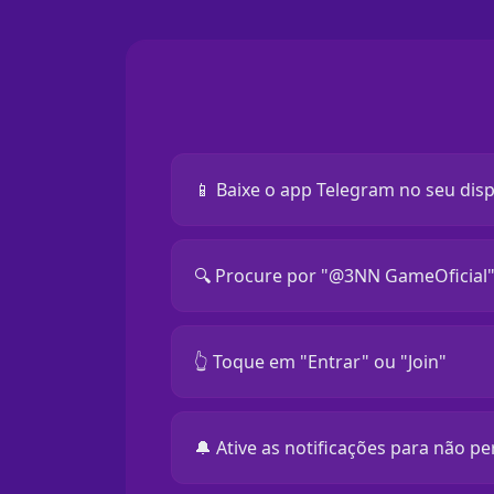
📱 Baixe o app Telegram no seu disp
🔍 Procure por "@3NN GameOficial
👆 Toque em "Entrar" ou "Join"
🔔 Ative as notificações para não p