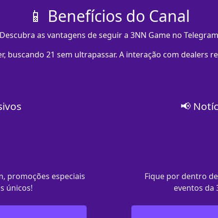
📱 Benefícios do Canal
Descubra as vantagens de seguir a 3NN Game no Telegra
r, buscando 21 sem ultrapassar. A interação com dealers r
sivos
📢 Notí
m, promoções especiais
Fique por dentro d
s únicos!
eventos da