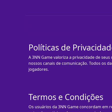
Políticas de Privacida
A 3NN Game valoriza a privacidade de seus
nossos canais de comunicação. Todos os dad
jogadores.
Termos e Condições
Os usuários da 3NN Game concordam em resp