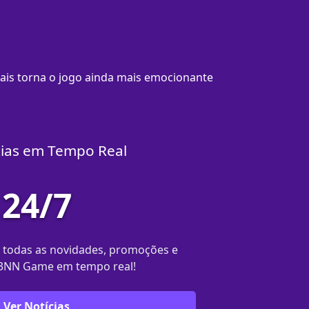
m
eais torna o jogo ainda mais emocionante
cias em Tempo Real
24/7
e todas as novidades, promoções e
 3NN Game em tempo real!
Ver Notícias