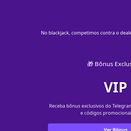
No blackjack, competimos contra o deale
🎁 Bônus Exclu
VIP
Receba bônus exclusivos do Telegra
e códigos promocionai
Ver Bônus