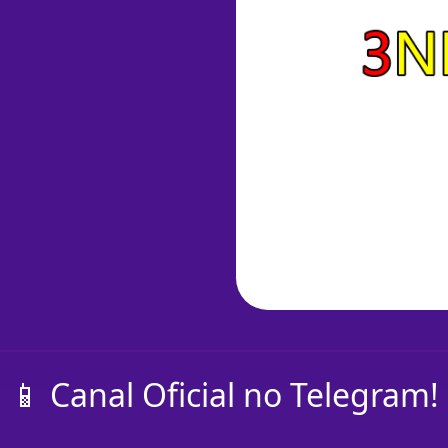
📱 Canal Oficial no Telegram!