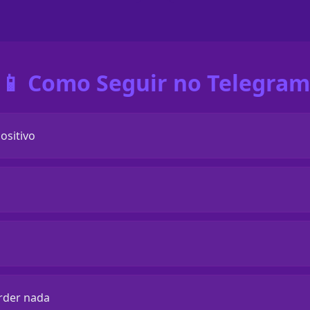
📱 Como Seguir no Telegram
ositivo
erder nada