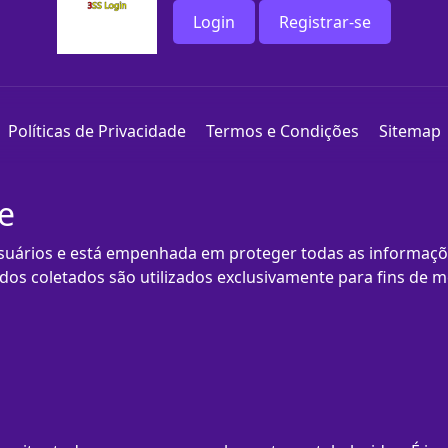
Login
Registrar-se
Políticas de Privacidade
Termos e Condições
Sitemap
de
 usuários e está empenhada em proteger todas as informaçõ
os coletados são utilizados exclusivamente para fins de m