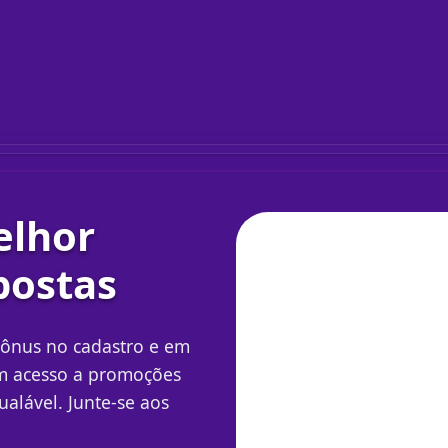
elhor
postas
bônus no cadastro e em
em acesso a promoções
ualável. Junte-se aos