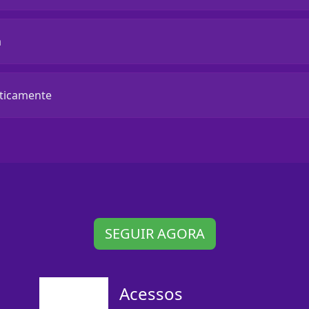
a
aticamente
SEGUIR AGORA
Acessos