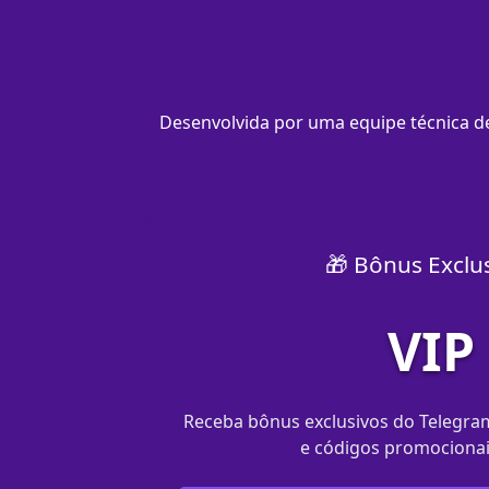
Desenvolvida por uma equipe técnica de 
🎁 Bônus Exclu
VIP
Receba bônus exclusivos do Telegra
e códigos promocionai