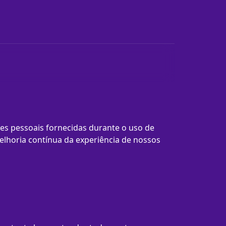
es pessoais fornecidas durante o uso de
elhoria contínua da experiência de nossos