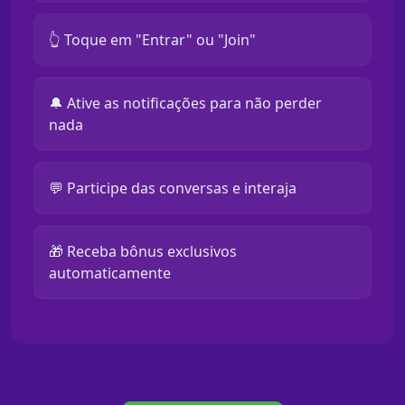
👆 Toque em "Entrar" ou "Join"
🔔 Ative as notificações para não perder
nada
💬 Participe das conversas e interaja
🎁 Receba bônus exclusivos
automaticamente