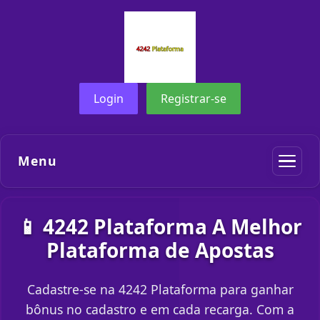
Login
Registrar-se
Menu
📱 4242 Plataforma A Melhor
Plataforma de Apostas
Cadastre-se na 4242 Plataforma para ganhar
bônus no cadastro e em cada recarga. Com a