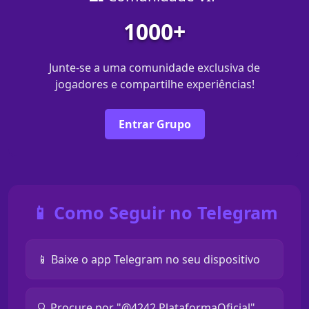
1000+
Junte-se a uma comunidade exclusiva de
jogadores e compartilhe experiências!
Entrar Grupo
📱 Como Seguir no Telegram
📱 Baixe o app Telegram no seu dispositivo
🔍 Procure por "@4242 PlataformaOficial"