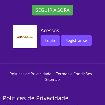
SEGUIR AGORA
Acessos
Login
Registrar-se
Políticas de Privacidade
Termos e Condições
Sitemap
Políticas de Privacidade