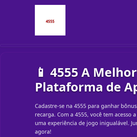
📱 4555 A Melhor
Plataforma de A
Cadastre-se na 4555 para ganhar bônus
recarga. Com a 4555, você tem acesso a
uma experiência de jogo inigualável. J
agora!