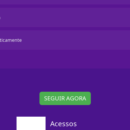
a
aticamente
SEGUIR AGORA
Acessos