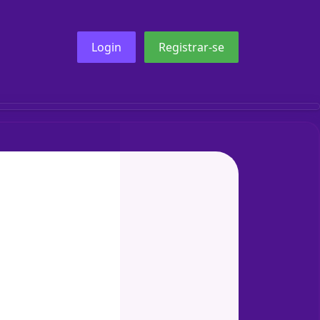
Login
Registrar-se