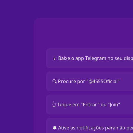
📱 Baixe o app Telegram no seu disp
🔍 Procure por "@4555Oficial"
👆 Toque em "Entrar" ou "Join"
🔔 Ative as notificações para não p