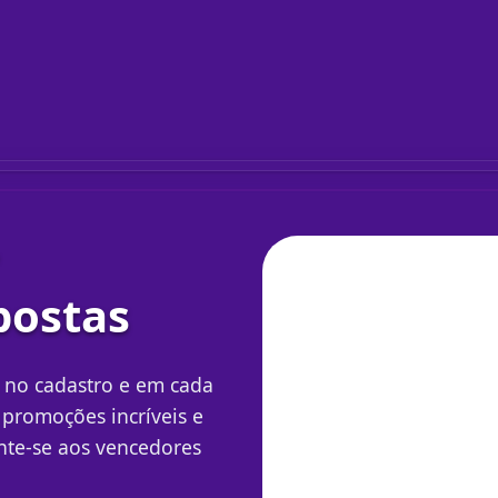
postas
 no cadastro e em cada
 promoções incríveis e
unte-se aos vencedores