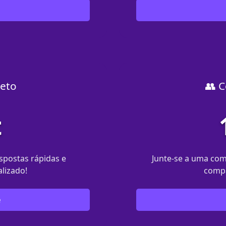
reto
👥 
t
espostas rápidas e
Junte-se a uma com
lizado!
compa
e