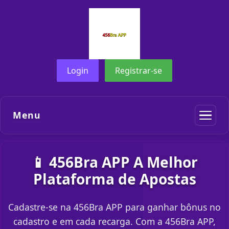
Login
Registrar-se
Menu
📱 456Bra APP A Melhor
Plataforma de Apostas
Cadastre-se na 456Bra APP para ganhar bônus no
cadastro e em cada recarga. Com a 456Bra APP,