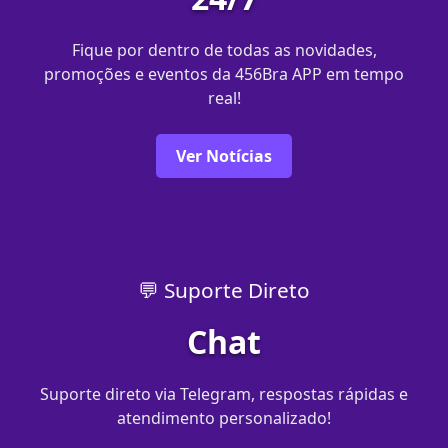
Fique por dentro de todas as novidades,
promoções e eventos da 456Bra APP em tempo
real!
Ver Notícias
💬 Suporte Direto
Chat
Suporte direto via Telegram, respostas rápidas e
atendimento personalizado!