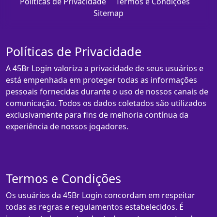
Políticas de Privacidade
Termos e Condições
Sitemap
Políticas de Privacidade
A 45Br Login valoriza a privacidade de seus usuários e
está empenhada em proteger todas as informações
pessoais fornecidas durante o uso de nossos canais de
comunicação. Todos os dados coletados são utilizados
exclusivamente para fins de melhoria contínua da
experiência de nossos jogadores.
Termos e Condições
Os usuários da 45Br Login concordam em respeitar
todas as regras e regulamentos estabelecidos. É