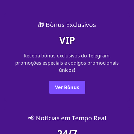
🎁 Bônus Exclusivos
VIP
Receba bônus exclusivos do Telegram,
promoções especiais e códigos promocionais
únicos!
Ver Bônus
📢 Notícias em Tempo Real
24/7