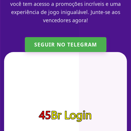
você tem acesso a promoções incríveis e uma
experiência de jogo inigualável. Junte-se aos
vencedores agora!
SEGUIR NO TELEGRAM