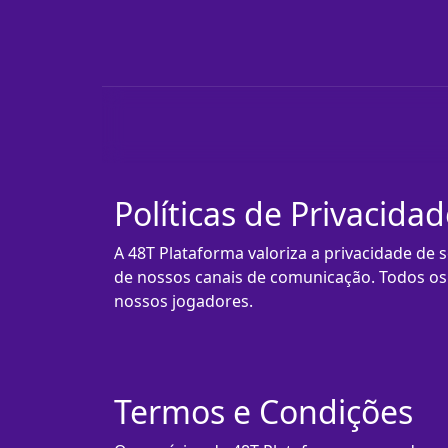
Políticas de Privacida
A 48T Plataforma valoriza a privacidade de
de nossos canais de comunicação. Todos os 
nossos jogadores.
Termos e Condições