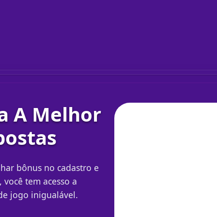
ma A Melhor
postas
nhar bônus no cadastro e
, você tem acesso a
e jogo inigualável.