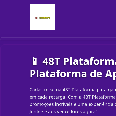
📱 48T Platafor
Plataforma de A
Cadastre-se na 48T Plataforma para ga
em cada recarga. Com a 48T Plataforma
promoções incríveis e uma experiência d
Junte-se aos vencedores agora!