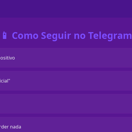
📱 Como Seguir no Telegram
ositivo
cial"
erder nada