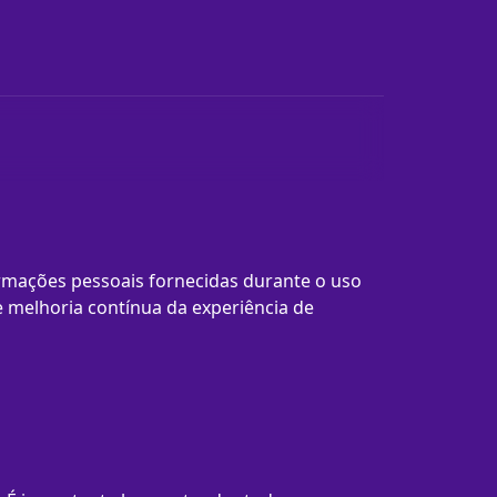
ormações pessoais fornecidas durante o uso
e melhoria contínua da experiência de