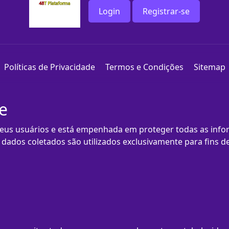
Login
Registrar-se
Políticas de Privacidade
Termos e Condições
Sitemap
de
 seus usuários e está empenhada em proteger todas as inf
dados coletados são utilizados exclusivamente para fins d