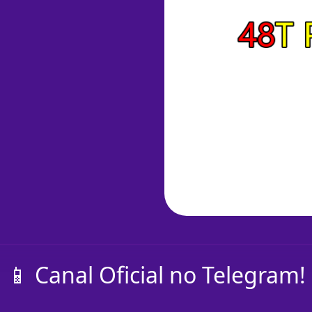
📱 Canal Oficial no Telegram!