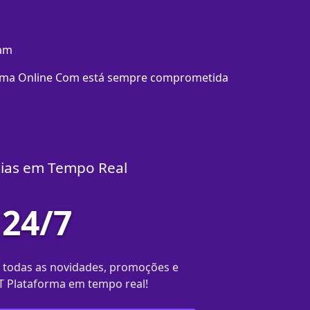
ram
aforma Online Com está sempre comprometida
cias em Tempo Real
24/7
e todas as novidades, promoções e
T Plataforma em tempo real!