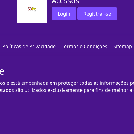
Acessos
Login
Registrar-se
Políticas de Privacidade
Termos e Condições
Sitemap
de
rios e está empenhada em proteger todas as informações p
tados são utilizados exclusivamente para fins de melhoria