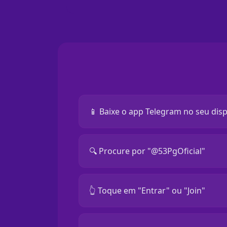
📱 Baixe o app Telegram no seu disp
🔍 Procure por "@53PgOficial"
👆 Toque em "Entrar" ou "Join"