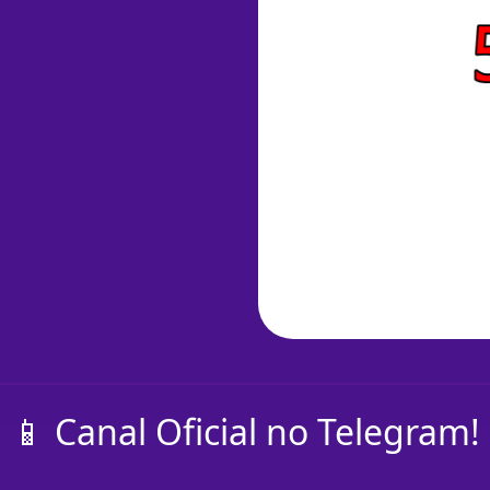
📱 Canal Oficial no Telegram!