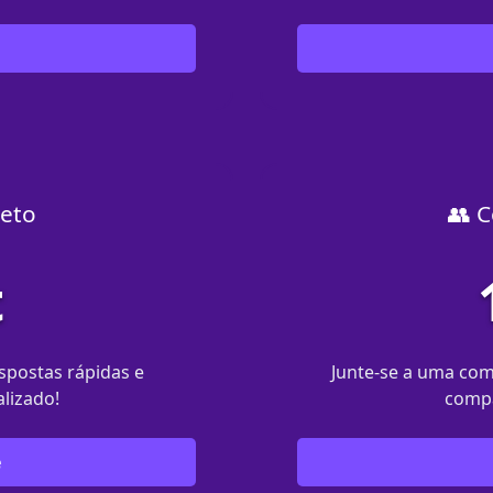
reto
👥 
t
espostas rápidas e
Junte-se a uma com
lizado!
compa
e