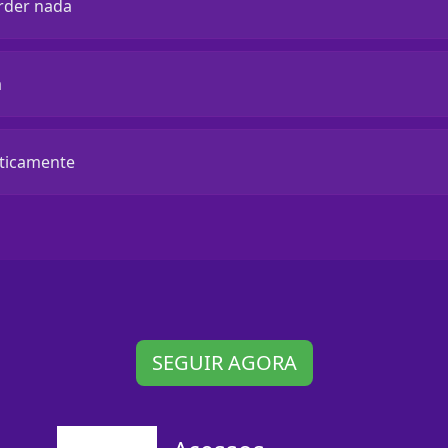
erder nada
a
aticamente
SEGUIR AGORA