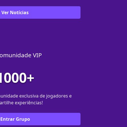
Ver Notícias
Comunidade VIP
1000+
unidade exclusiva de jogadores e
rtilhe experiências!
Entrar Grupo