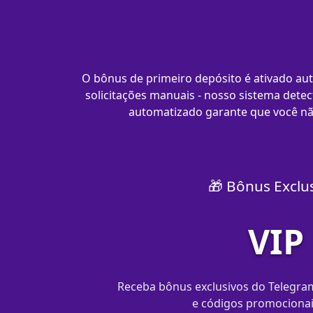
O bônus de primeiro depósito é ativado a
solicitações manuais - nosso sistema dete
automatizado garante que você nã
🎁 Bônus Exclu
VIP
Receba bônus exclusivos do Telegra
e códigos promocionai