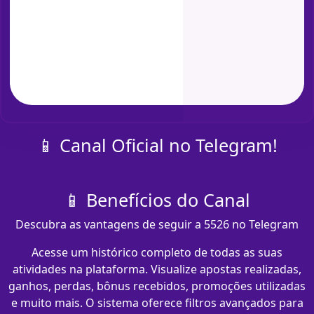
📱 Canal Oficial no Telegram!
📱 Benefícios do Canal
Descubra as vantagens de seguir a 5526 no Telegram
Acesse um histórico completo de todas as suas
atividades na plataforma. Visualize apostas realizadas,
ganhos, perdas, bônus recebidos, promoções utilizadas
e muito mais. O sistema oferece filtros avançados para