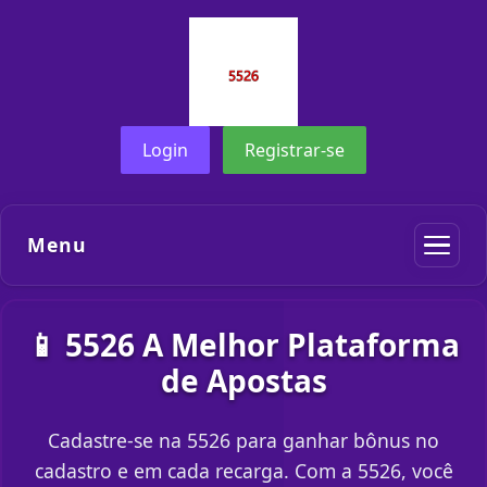
Login
Registrar-se
Menu
📱 5526 A Melhor Plataforma
de Apostas
Cadastre-se na 5526 para ganhar bônus no
cadastro e em cada recarga. Com a 5526, você