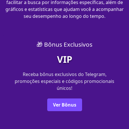
facilitar a busca por informações específicas, além de
gráficos e estatísticas que ajudam você a acompanhar
seu desempenho ao longo do tempo.
🎁 Bônus Exclusivos
VIP
Receba bônus exclusivos do Telegram,
promoções especiais e códigos promocionais
únicos!
Ver Bônus