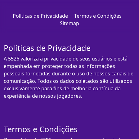
Políticas de Privacidade
Termos e Condições
Sitemap
Políticas de Privacidade
A 5526 valoriza a privacidade de seus usuários e está
empenhada em proteger todas as informações
pessoais fornecidas durante o uso de nossos canais de
comunicação. Todos os dados coletados são utilizados
exclusivamente para fins de melhoria contínua da
experiência de nossos jogadores.
Termos e Condições