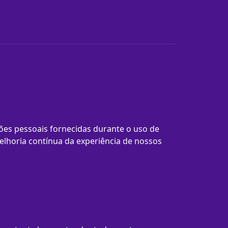
ões pessoais fornecidas durante o uso de
elhoria contínua da experiência de nossos