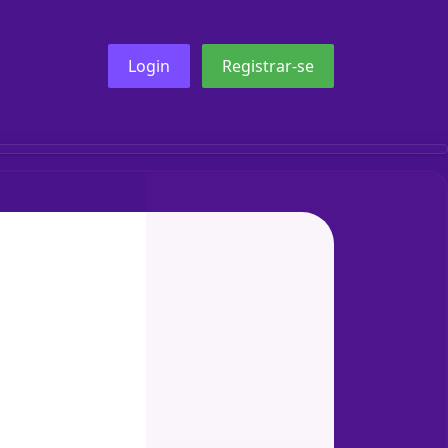
Login
Registrar-se