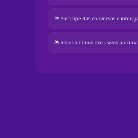
💬 Participe das conversas e interaj
🎁 Receba bônus exclusivos autom