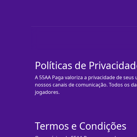
Políticas de Privacida
A 55AA Paga valoriza a privacidade de seus
nossos canais de comunicação. Todos os dad
jogadores.
Termos e Condições