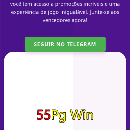
você tem acesso a promoções incríveis e uma
experiência de jogo inigualável. Junte-se aos
vencedores agora!
SEGUIR NO TELEGRAM