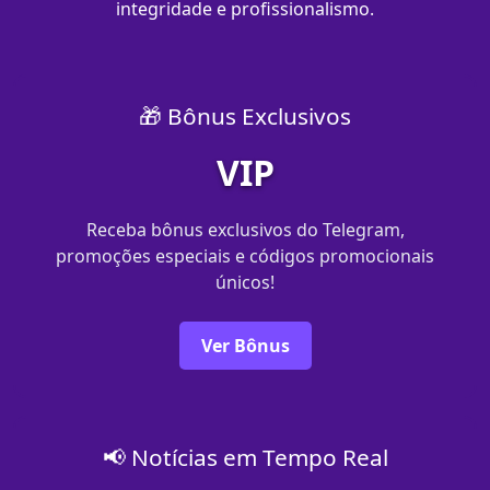
integridade e profissionalismo.
🎁 Bônus Exclusivos
VIP
Receba bônus exclusivos do Telegram,
promoções especiais e códigos promocionais
únicos!
Ver Bônus
📢 Notícias em Tempo Real