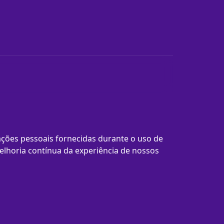
ações pessoais fornecidas durante o uso de
elhoria contínua da experiência de nossos