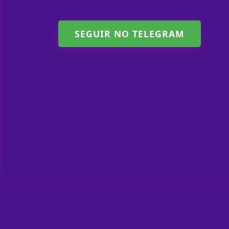
SEGUIR NO TELEGRAM