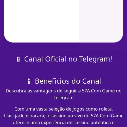
📱 Canal Oficial no Telegram!
📱 Benefícios do Canal
Descubra as vantagens de seguir a 57A Com Game no
Telegram
Com uma vasta seleção de jogos como roleta,
blackjack, e bacará, o cassino ao vivo do 57A Com Game
oferece uma experiência de cassino autêntica e