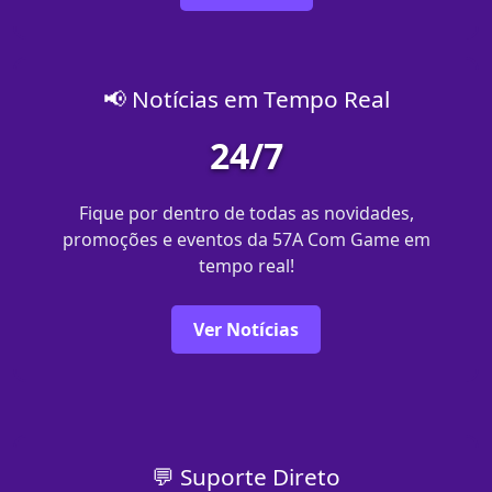
📢 Notícias em Tempo Real
24/7
Fique por dentro de todas as novidades,
promoções e eventos da 57A Com Game em
tempo real!
Ver Notícias
💬 Suporte Direto