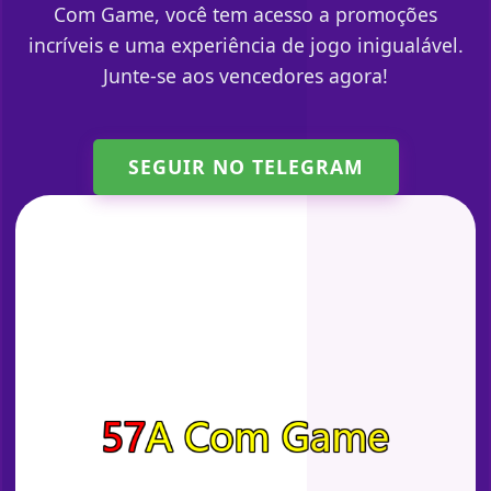
Com Game, você tem acesso a promoções
incríveis e uma experiência de jogo inigualável.
Junte-se aos vencedores agora!
SEGUIR NO TELEGRAM