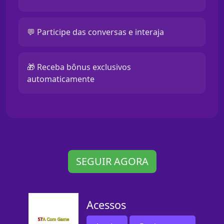
💬 Participe das conversas e interaja
🎁 Receba bônus exclusivos
automaticamente
SEGUIR AGORA
Acessos