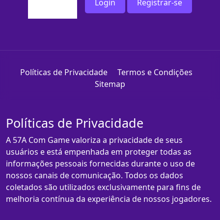
Login
Registrar-se
Políticas de Privacidade
Termos e Condições
Sitemap
Políticas de Privacidade
A 57A Com Game valoriza a privacidade de seus
usuários e está empenhada em proteger todas as
informações pessoais fornecidas durante o uso de
nossos canais de comunicação. Todos os dados
coletados são utilizados exclusivamente para fins de
melhoria contínua da experiência de nossos jogadores.