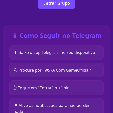
Entrar Grupo
📱 Como Seguir no Telegram
📱 Baixe o app Telegram no seu dispositivo
🔍 Procure por "@57A Com GameOficial"
👆 Toque em "Entrar" ou "Join"
🔔 Ative as notificações para não perder
nada