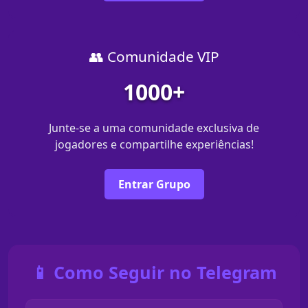
👥 Comunidade VIP
1000+
Junte-se a uma comunidade exclusiva de
jogadores e compartilhe experiências!
Entrar Grupo
📱 Como Seguir no Telegram