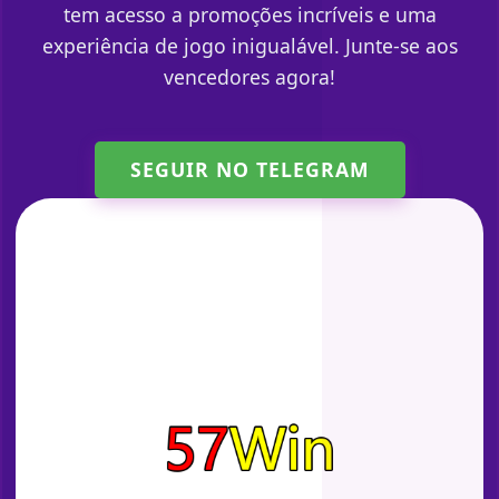
tem acesso a promoções incríveis e uma
experiência de jogo inigualável. Junte-se aos
vencedores agora!
SEGUIR NO TELEGRAM