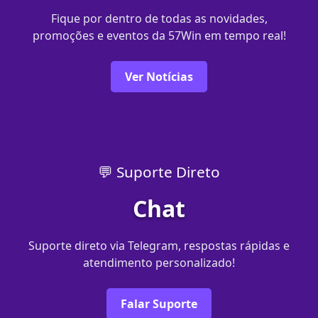
Fique por dentro de todas as novidades,
promoções e eventos da 57Win em tempo real!
Ver Notícias
💬 Suporte Direto
Chat
Suporte direto via Telegram, respostas rápidas e
atendimento personalizado!
Falar Suporte