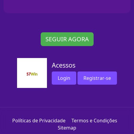
SEGUIR AGORA
Acessos
Login
Registrar-se
Políticas de Privacidade
Termos e Condições
Sitemap