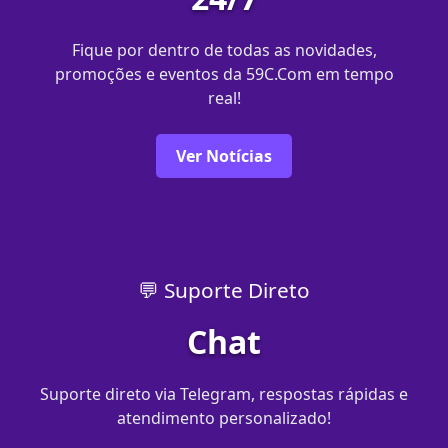
Fique por dentro de todas as novidades,
promoções e eventos da 59C.Com em tempo
real!
Ver Notícias
💬 Suporte Direto
Chat
Suporte direto via Telegram, respostas rápidas e
atendimento personalizado!