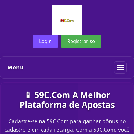
Login
Registrar-se
Menu
📱 59C.Com A Melhor
Plataforma de Apostas
Cadastre-se na 59C.Com para ganhar bônus no
cadastro e em cada recarga. Com a 59C.Com, você