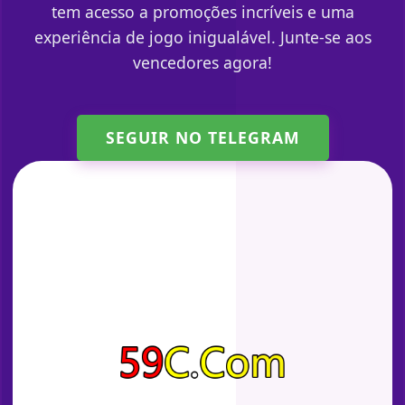
tem acesso a promoções incríveis e uma
experiência de jogo inigualável. Junte-se aos
vencedores agora!
SEGUIR NO TELEGRAM