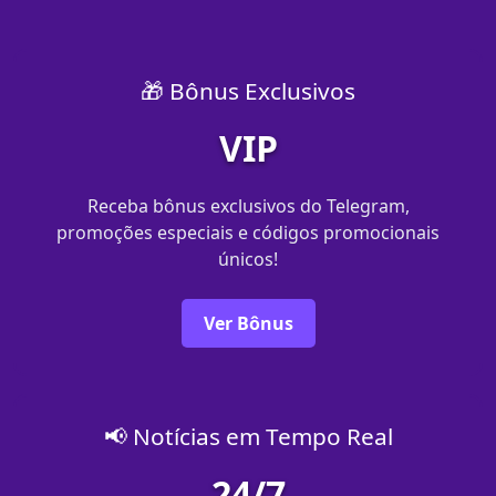
🎁 Bônus Exclusivos
VIP
Receba bônus exclusivos do Telegram,
promoções especiais e códigos promocionais
únicos!
Ver Bônus
📢 Notícias em Tempo Real
24/7