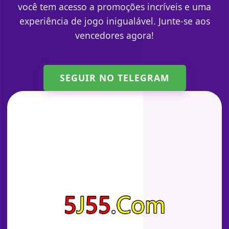
você tem acesso a promoções incríveis e uma
experiência de jogo inigualável. Junte-se aos
vencedores agora!
SEGUIR NO TELEGRAM