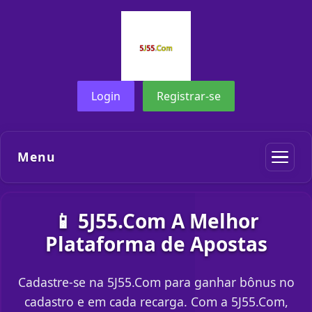
Login
Registrar-se
Menu
📱 5J55.Com A Melhor
Plataforma de Apostas
Cadastre-se na 5J55.Com para ganhar bônus no
cadastro e em cada recarga. Com a 5J55.Com,