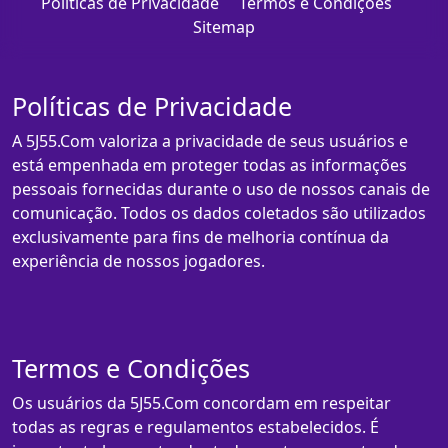
Políticas de Privacidade
Termos e Condições
Sitemap
Políticas de Privacidade
A 5J55.Com valoriza a privacidade de seus usuários e
está empenhada em proteger todas as informações
pessoais fornecidas durante o uso de nossos canais de
comunicação. Todos os dados coletados são utilizados
exclusivamente para fins de melhoria contínua da
experiência de nossos jogadores.
Termos e Condições
Os usuários da 5J55.Com concordam em respeitar
todas as regras e regulamentos estabelecidos. É