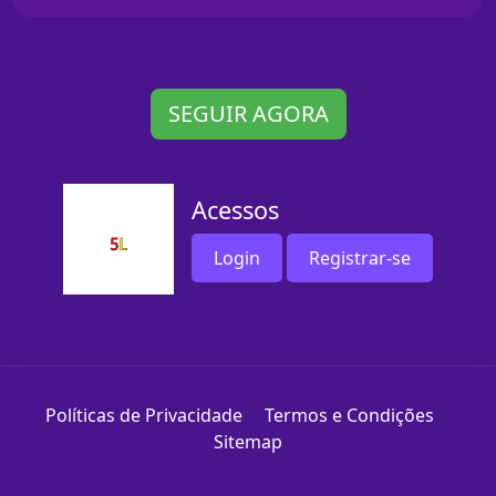
SEGUIR AGORA
Acessos
Login
Registrar-se
Políticas de Privacidade
Termos e Condições
Sitemap