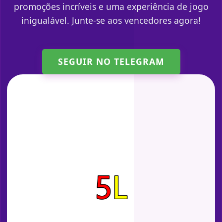
promoções incríveis e uma experiência de jogo
inigualável. Junte-se aos vencedores agora!
SEGUIR NO TELEGRAM