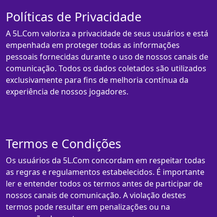
Políticas de Privacidade
A 5L.Com valoriza a privacidade de seus usuários e está
empenhada em proteger todas as informações
pessoais fornecidas durante o uso de nossos canais de
comunicação. Todos os dados coletados são utilizados
exclusivamente para fins de melhoria contínua da
experiência de nossos jogadores.
Termos e Condições
Os usuários da 5L.Com concordam em respeitar todas
as regras e regulamentos estabelecidos. É importante
ler e entender todos os termos antes de participar de
nossos canais de comunicação. A violação destes
termos pode resultar em penalizações ou na