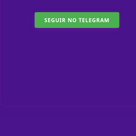
SEGUIR NO TELEGRAM