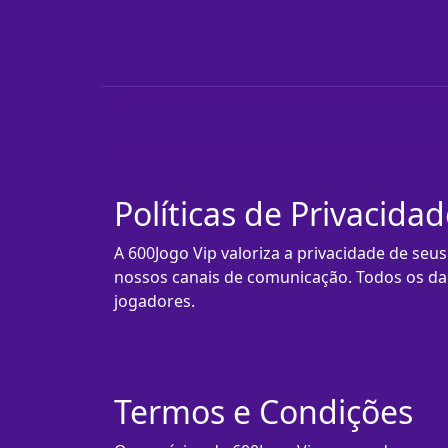
Políticas de Privacida
A 600Jogo Vip valoriza a privacidade de se
nossos canais de comunicação. Todos os dad
jogadores.
Termos e Condições