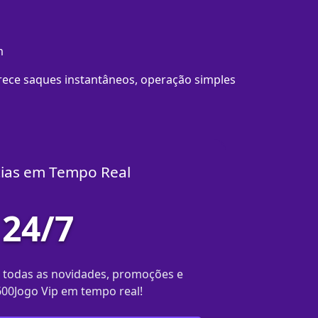
m
erece saques instantâneos, operação simples
cias em Tempo Real
24/7
e todas as novidades, promoções e
600Jogo Vip em tempo real!