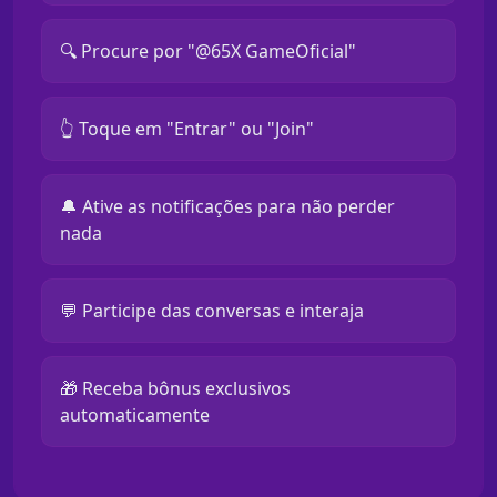
🔍 Procure por "@65X GameOficial"
👆 Toque em "Entrar" ou "Join"
🔔 Ative as notificações para não perder
nada
💬 Participe das conversas e interaja
🎁 Receba bônus exclusivos
automaticamente