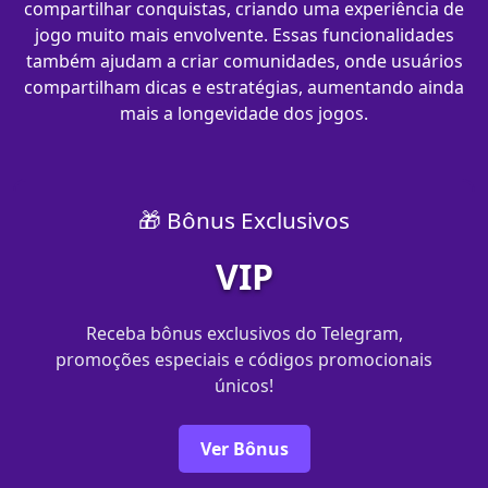
compartilhar conquistas, criando uma experiência de
jogo muito mais envolvente. Essas funcionalidades
também ajudam a criar comunidades, onde usuários
compartilham dicas e estratégias, aumentando ainda
mais a longevidade dos jogos.
🎁 Bônus Exclusivos
VIP
Receba bônus exclusivos do Telegram,
promoções especiais e códigos promocionais
únicos!
Ver Bônus