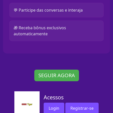
💬 Participe das conversas e interaja
🎁 Receba bônus exclusivos
automaticamente
SEGUIR AGORA
Acessos
Login
Registrar-se