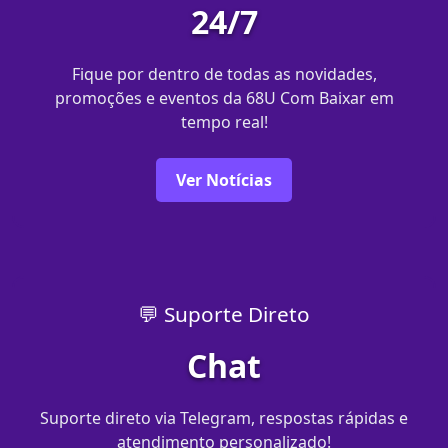
24/7
Fique por dentro de todas as novidades,
promoções e eventos da 68U Com Baixar em
tempo real!
Ver Notícias
💬 Suporte Direto
Chat
Suporte direto via Telegram, respostas rápidas e
atendimento personalizado!