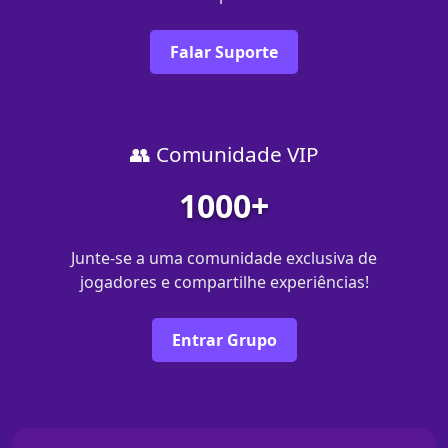
Falar Suporte
👥 Comunidade VIP
1000+
Junte-se a uma comunidade exclusiva de
jogadores e compartilhe experiências!
Entrar Grupo