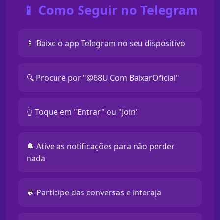
📱 Como Seguir no Telegram
📱 Baixe o app Telegram no seu dispositivo
🔍 Procure por "@68U Com BaixarOficial"
👆 Toque em "Entrar" ou "Join"
🔔 Ative as notificações para não perder
nada
💬 Participe das conversas e interaja