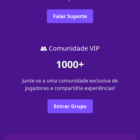
Falar Suporte
👥 Comunidade VIP
1000+
Junte-se a uma comunidade exclusiva de
jogadores e compartilhe experiências!
Entrar Grupo