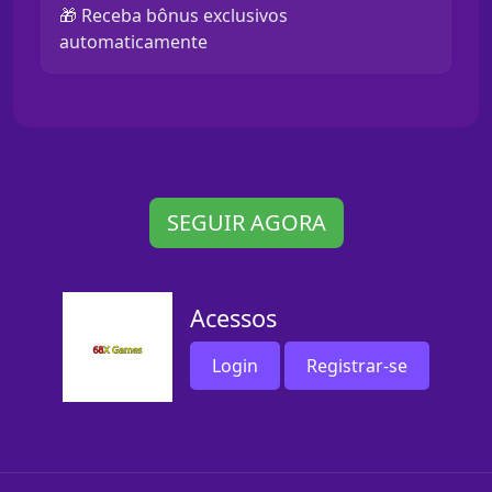
🎁 Receba bônus exclusivos
automaticamente
SEGUIR AGORA
Acessos
Login
Registrar-se