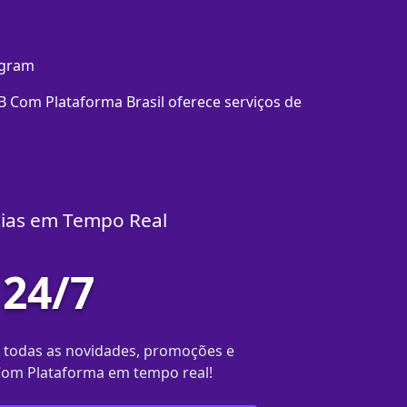
egram
B Com Plataforma Brasil oferece serviços de
cias em Tempo Real
24/7
e todas as novidades, promoções e
Com Plataforma em tempo real!