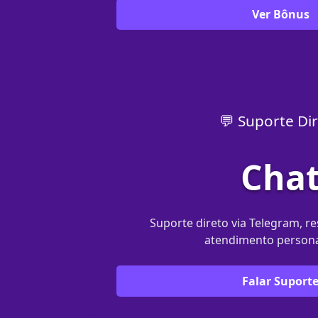
Ver Bônus
💬 Suporte Di
Cha
Suporte direto via Telegram, r
atendimento persona
Falar Suport