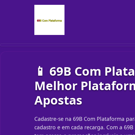
📱 69B Com Plat
Melhor Platafor
Apostas
Cadastre-se na 69B Com Plataforma pa
cadastro e em cada recarga. Com a 69B