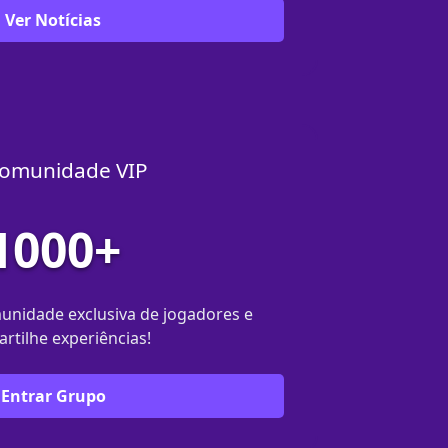
Ver Notícias
Comunidade VIP
1000+
unidade exclusiva de jogadores e
rtilhe experiências!
Entrar Grupo