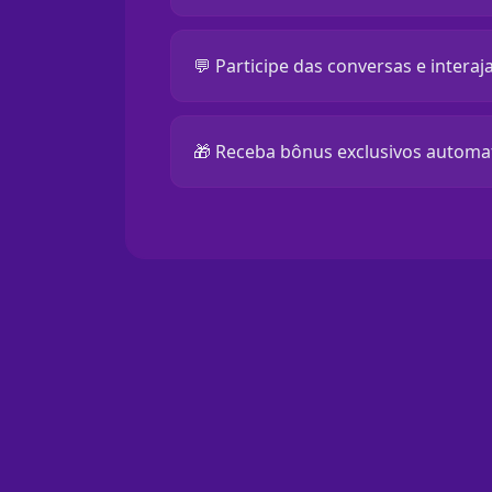
💬 Participe das conversas e interaj
🎁 Receba bônus exclusivos autom