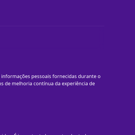
 informações pessoais fornecidas durante o
ns de melhoria contínua da experiência de