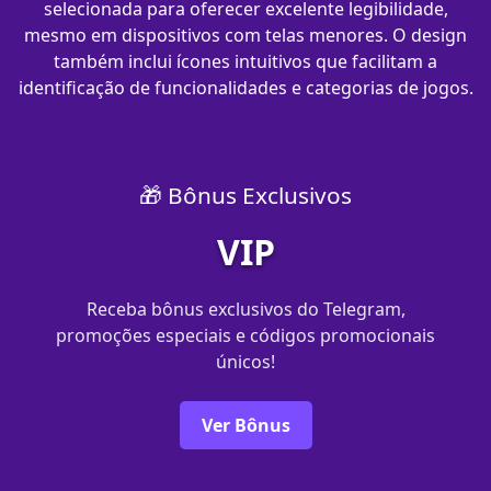
selecionada para oferecer excelente legibilidade,
mesmo em dispositivos com telas menores. O design
também inclui ícones intuitivos que facilitam a
identificação de funcionalidades e categorias de jogos.
🎁 Bônus Exclusivos
VIP
Receba bônus exclusivos do Telegram,
promoções especiais e códigos promocionais
únicos!
Ver Bônus