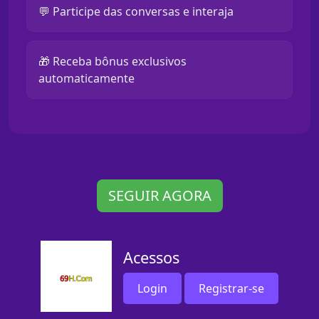
💬 Participe das conversas e interaja
🎁 Receba bônus exclusivos
automaticamente
SEGUIR AGORA
Acessos
Login
Registrar-se