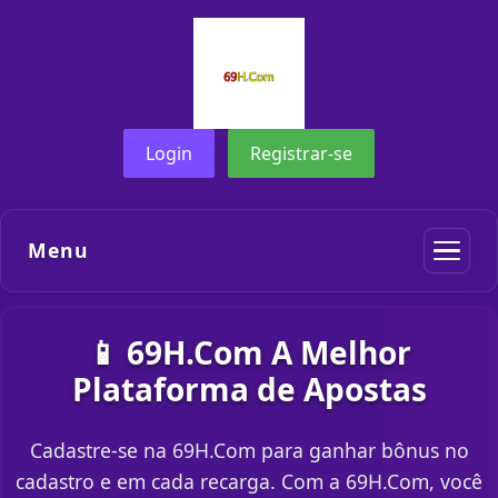
Login
Registrar-se
Menu
📱 69H.Com A Melhor
Plataforma de Apostas
Cadastre-se na 69H.Com para ganhar bônus no
cadastro e em cada recarga. Com a 69H.Com, você