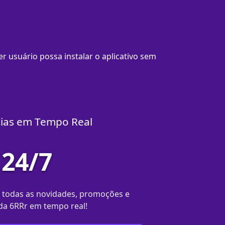
r usuário possa instalar o aplicativo sem
cias em Tempo Real
24/7
e todas as novidades, promoções e
da 6RRr em tempo real!