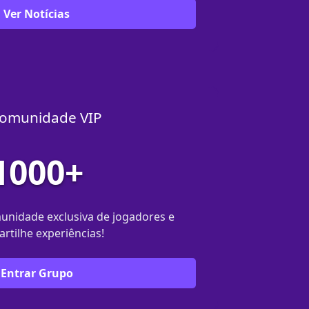
Ver Notícias
Comunidade VIP
1000+
unidade exclusiva de jogadores e
rtilhe experiências!
Entrar Grupo