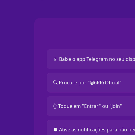
📱 Baixe o app Telegram no seu disp
🔍 Procure por "@6RRrOficial"
👆 Toque em "Entrar" ou "Join"
🔔 Ative as notificações para não p