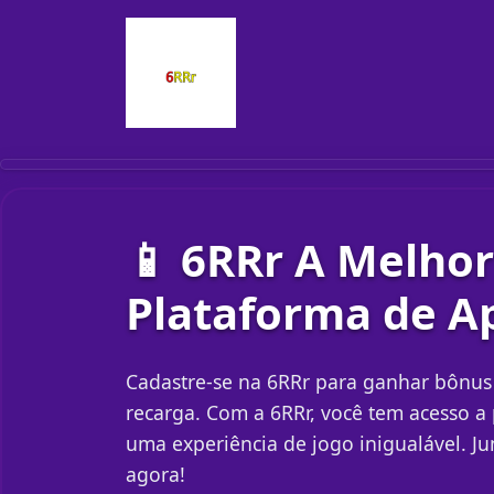
📱 6RRr A Melhor
Plataforma de A
Cadastre-se na 6RRr para ganhar bônus
recarga. Com a 6RRr, você tem acesso a 
uma experiência de jogo inigualável. J
agora!