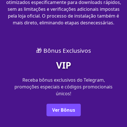
otimizados especificamente para downloads rápidos,
sem as limitações e verificações adicionais impostas
pela loja oficial. O processo de instalação também é
mais direto, eliminando etapas desnecessárias.
🎁 Bônus Exclusivos
VIP
Receba bônus exclusivos do Telegram,
promoções especiais e códigos promocionais
únicos!
Ver Bônus