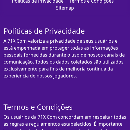
Políticas de Privacidade
Termos e Condições
Sitemap
Políticas de Privacidade
A 71X Com valoriza a privacidade de seus usuários e
está empenhada em proteger todas as informações
pessoais fornecidas durante o uso de nossos canais de
comunicação. Todos os dados coletados são utilizados
exclusivamente para fins de melhoria contínua da
experiência de nossos jogadores.
Termos e Condições
Os usuários da 71X Com concordam em respeitar todas
as regras e regulamentos estabelecidos. É importante