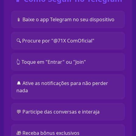
📱 Baixe o app Telegram no seu dispositivo
🔍 Procure por "@71X ComOficial"
👆 Toque em "Entrar" ou "Join"
🔔 Ative as notificações para não perder
nada
💬 Participe das conversas e interaja
🎁 Receba bônus exclusivos