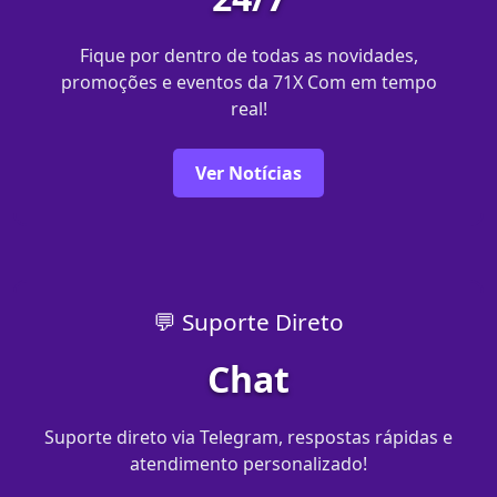
Fique por dentro de todas as novidades,
promoções e eventos da 71X Com em tempo
real!
Ver Notícias
💬 Suporte Direto
Chat
Suporte direto via Telegram, respostas rápidas e
atendimento personalizado!