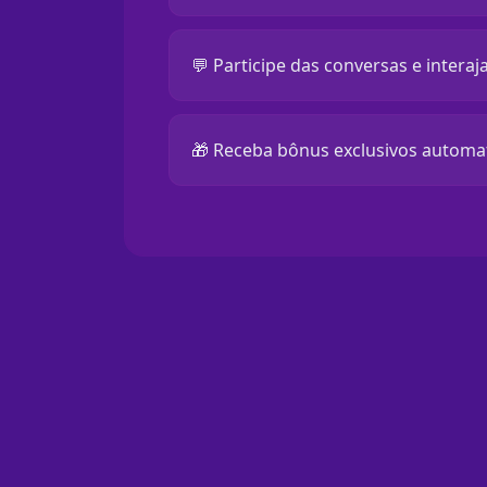
💬 Participe das conversas e interaj
🎁 Receba bônus exclusivos autom