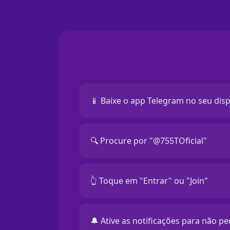
📱 Baixe o app Telegram no seu disp
🔍 Procure por "@755TOficial"
👆 Toque em "Entrar" ou "Join"
🔔 Ative as notificações para não p