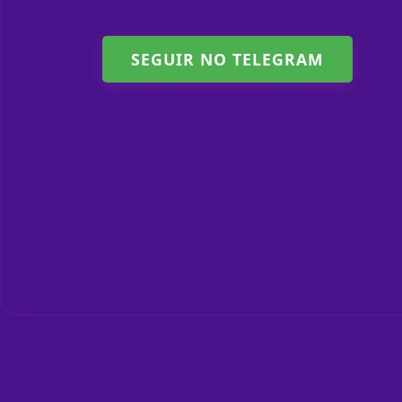
SEGUIR NO TELEGRAM